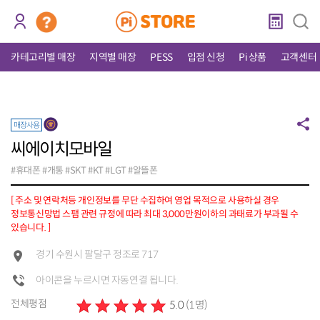
카테고리별 매장
지역별 매장
PESS
입점 신청
Pi 상품
고객센터
매장사용
씨에이치모바일
#휴대폰 #개통 #SKT #KT #LGT #알뜰폰
[ 주소 및 연락처등 개인정보를 무단 수집하여 영업 목적으로 사용하실 경우
정보통신망법 스팸 관련 규정에 따라 최대 3,000만원이하의 과태료가 부과될 수
있습니다. ]
경기 수원시 팔달구 정조로 717
아이콘을 누르시면 자동연결 됩니다.
전체평점
5.0
(1명)