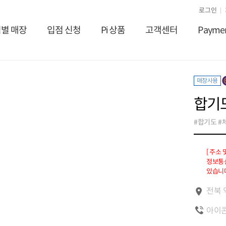
로그인
별 매장
입점 신청
Pi 상품
고객센터
Payme
매장사용
합기
#합기도 #
[ 주소
정보통신
있습니다
전북 
아이콘