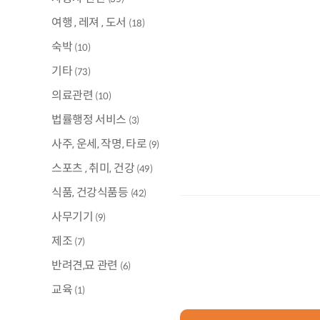
여행 , 레져 , 도서
(18)
숙박
(10)
기타
(73)
의료관련
(10)
법률행정 서비스
(3)
사주, 운세, 작명, 타로
(9)
스포츠 , 취미, 건강
(49)
식품, 건강식품등
(42)
사무기기
(9)
제조
(7)
반려견,묘 관련
(6)
교육
(1)