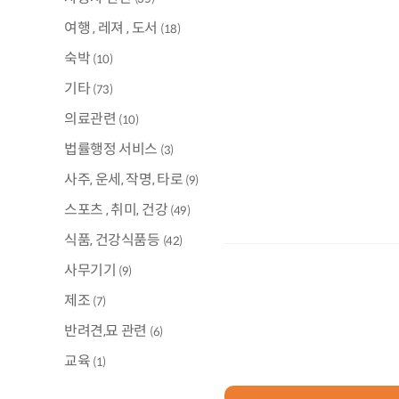
여행 , 레져 , 도서
(18)
숙박
(10)
기타
(73)
의료관련
(10)
법률행정 서비스
(3)
사주, 운세, 작명, 타로
(9)
스포츠 , 취미, 건강
(49)
식품, 건강식품등
(42)
사무기기
(9)
제조
(7)
반려견,묘 관련
(6)
교육
(1)