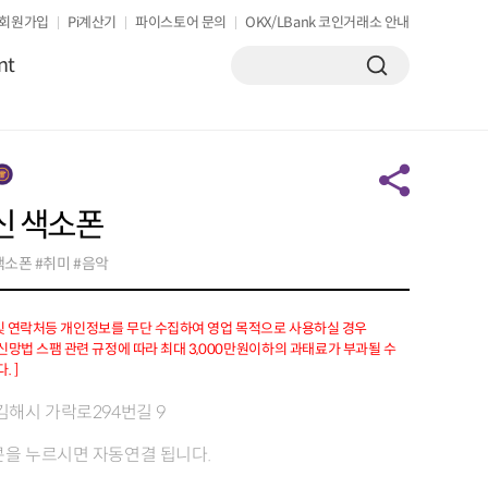
회원가입
Pi계산기
파이스토어 문의
OKX/LBank 코인거래소 안내
nt
신 색소폰
색소폰 #취미 #음악
 및 연락처등 개인정보를 무단 수집하여 영업 목적으로 사용하실 경우
망법 스팸 관련 규정에 따라 최대 3,000만원이하의 과태료가 부과될 수
. ]
김해시 가락로294번길 9
을 누르시면 자동연결 됩니다.