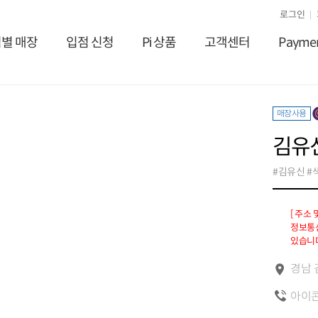
로그인
별 매장
입점 신청
Pi 상품
고객센터
Payme
매장사용
김유
#김유신 #
[ 주소
정보통신
있습니다
경남 
아이콘