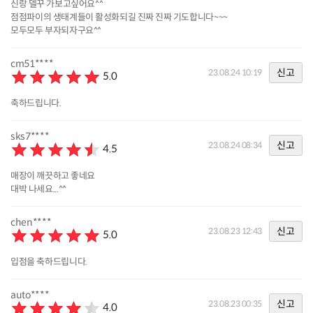
신랑 델꾸 가보고싶어요^^
점점파이의 생태계들이 활성화되길 진짜 진짜 기도합니다~~~
모두모두 부자되자구요^^
cm51****
신고
23.08.24 10:19
5.0
축하드립니다.
sks7****
신고
23.08.24 08:34
4.5
매장이 깨끗하고 좋네요
대박 나세요...^^
chen****
신고
23.08.23 12:43
5.0
입점을 축하드립니다.
auto****
신고
23.08.23 00:35
4.0