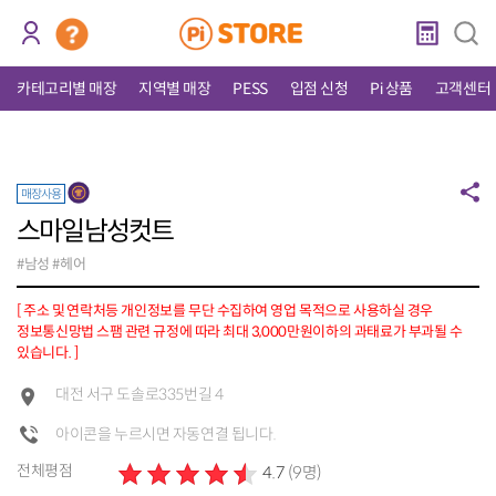
카테고리별 매장
지역별 매장
PESS
입점 신청
Pi 상품
고객센터
매장사용
스마일남성컷트
#남성 #헤어
[ 주소 및 연락처등 개인정보를 무단 수집하여 영업 목적으로 사용하실 경우
정보통신망법 스팸 관련 규정에 따라 최대 3,000만원이하의 과태료가 부과될 수
있습니다. ]
대전 서구 도솔로335번길 4
아이콘을 누르시면 자동연결 됩니다.
전체평점
4.7
(9명)