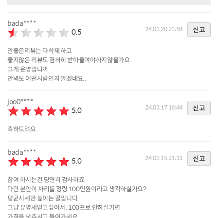
bada****
신고
24.03.20 23:58
0.5
안좋은리뷰는 다삭제 하고
좋지않은 리뷰도 겸허히 받아들여야하지않을가요
그게 운영입니까
안봐도 어떤사람인지 알겠네요..
joo0****
신고
24.03.17 16:44
5.0
축하드려요
bada****
신고
24.03.15 21:13
5.0
참여 하시는건 당연히 감사하죠
다만 본인이 차리를 정령 100만원이라고 생각하실가요?
평균시세만 높이는 꼴입니다.
그냥 유명세얻고싶어서 , 100프로 안하실거면
가격을 낫추시고 들어가세요