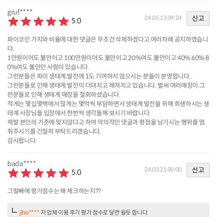
gruf****
신고
24.05.13 09:24
5.0
파이코인 가치와 비율에 대한 댓글은 무조건 삭제하겠다고 여러차례 공지하였습니
다.
1만원이어도 불만이고 100만원이어도 불만이고 20%여도 불만이고 40% 60% 8
0%여도 불만인 사람이 있습니다.
그런분들은 파이 생태계 발전에 1도 기여하지 않으시는 분들이 분명합니다.
그런분들로 인해 생태계 발전이 더뎌지고 헤쳐지고 있습니다. 벌써 여러매장이 그
런분들로 인해 생태계 매장을 철회하셨습니다.
적게는 몇십몇백에서 많게는 몇억씩 부담하면서 생태계 발전을 위해 희생하시는 생
태계 사장님들 입장에서 한번씩 생각들해 보시기 바랍니다.
제발 본인의 기준에 맞지않다고 하여 악의적인 댓글과 평점을 남기시는 행위를 멈
춰주시기를 간절히 부탁드리겠습니다.
감사합니다.
bada****
신고
24.03.21 00:00
5.0
그럴빠에 평가점수는 왜 체크하는지??
jiho****
저 업체 이용 후기 평가 점수로 달면 될듯 합니다.