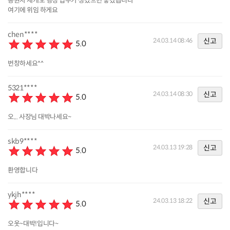
응원차 제게도 행정 업무가 생겼으면 좋겠습니다
여기에 위임 하게요
chen****
신고
24.03.14 08:46
5.0
번창하세요^^
5321****
신고
24.03.14 08:30
5.0
오... 사장님 대박나세요~
skb9****
신고
24.03.13 19:28
5.0
환영합니다
ykjh****
신고
24.03.13 18:22
5.0
오옷~대박!입니다~