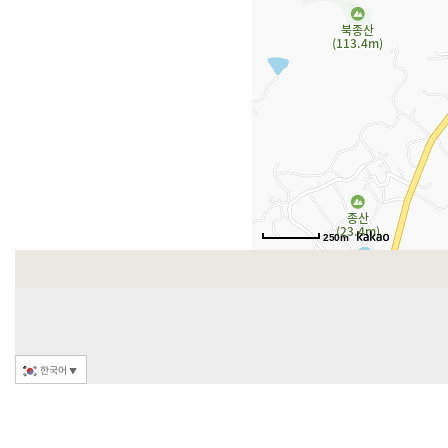
250m
한국어
▼